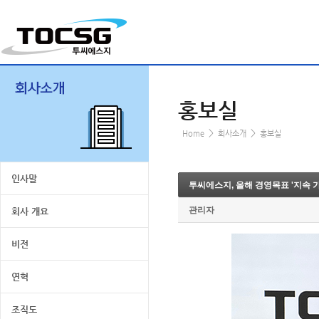
홍보실
>
>
Home
회사소개
홍보실
인사말
투씨에스지, 올해 경영목표 '지속 
관리자
회사 개요
비전
연혁
조직도