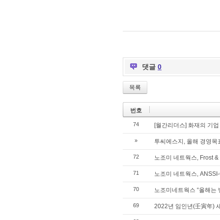
댓글
0
목록
번호
74
[월간리더스] 화재의 기업
»
투씨에스지, 올해 경영목표
72
노조미 네트웍스, Frost &
71
노조미 네트웍스, ANSSI
70
노조미네트웍스 “올해는 
69
2022년 임인년(壬寅年) 