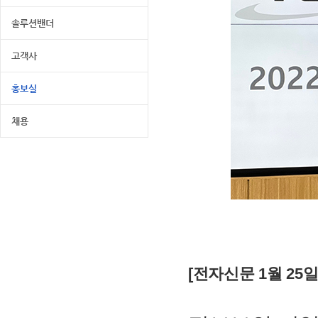
솔루션밴더
고객사
홍보실
채용
[전자신문 1월 25일