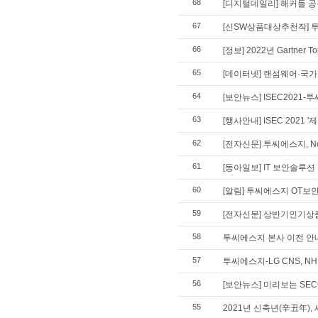
68
[디지털데일리] 해커들 공격
67
[신SW상품대상추천작] 투
66
[정보] 2022년 Gartner
65
[데이터넷] 랜섬웨어·국가기
64
[보안뉴스] ISEC2021
63
[행사안내] ISEC 2021
62
[전자신문] 투씨에스지, N
61
[동아일보] IT 보안솔루
60
[알림] 투씨에스지 OT보
59
[전자신문] 상반기인기상품
58
투씨에스지 본사 이전 안
57
투씨에스지-LG CNS, 
56
[보안뉴스] 미리보는 SECO
55
2021년 신축년(辛丑年),