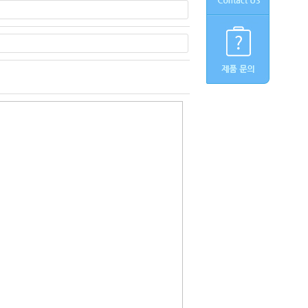
»
편
집
도
구
모
음
건
너
뛰
기