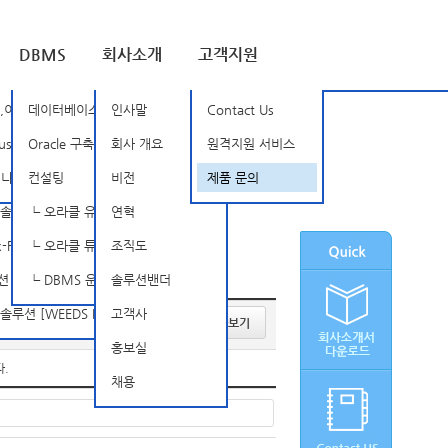
DBMS
회사소개
고객지원
루션 [BSOne]
,이상징후탐지 [Nozomi Networks]
데이터베이스 암호화
인사말
Contact Us
SD]
rust [TXOne]
Oracle 구축, 관리 및 튜닝
회사 개요
원격지원 서비스
tellarCyber Open-XDR]
믹 인증 솔루션 [SSenStone]
컨설팅
비전
제품 문의
루션 [APPSCAN]
┗ 오라클 유지보수
연혁
FireEye]
┗ 오라클 튜닝 컨설팅
조직도
INISAFE Nexess]
┗ DBMS 운영 관리 서비스
솔루션밴더
 [WEEDS BlackBox Suite]
고객사
약관보기
홍보실
다.
채용