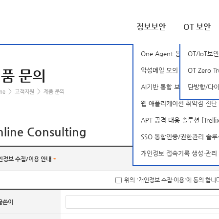
정보보안
OT 보안
One Agent 통합 PC 보안 솔
OT/IoT보안
악성메일 모의 훈련 솔루션 [B
OT Zero T
품 문의
AI기반 통합 보안 분석 플랫폼 [S
단방향/다이나
>
>
me
고객지원
제품 문의
웹 애플리케이션 취약점 진단 솔
APT 공격 대응 솔루션 [Trellix-
line Consulting
SSO 통합인증/권한관리 솔루션 [
개인정보 접속기록 생성·관리 솔루션
인정보 수집/이용 안내
*
위의 '개인정보 수집·이용'에 동의 합니
글쓴이