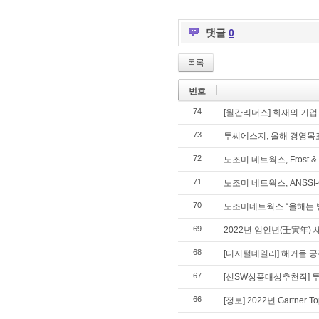
댓글
0
목록
번호
74
[월간리더스] 화재의 기업
73
투씨에스지, 올해 경영목표
72
노조미 네트웍스, Frost &
71
노조미 네트웍스, ANSSI
70
노조미네트웍스 “올해는 
69
2022년 임인년(壬寅年) 
68
[디지털데일리] 해커들 공격
67
[신SW상품대상추천작] 투
66
[정보] 2022년 Gartner