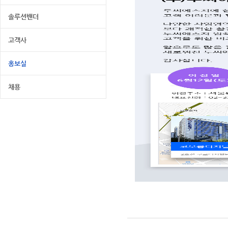
솔루션밴더
고객사
홍보실
채용