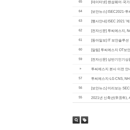
65
[데이터넷] 랜섬웨어·국가기
64
[보안뉴스] ISEC2021
63
[행사안내] ISEC 2021
62
[전자신문] 투씨에스지, N
61
[동아일보] IT 보안솔루
60
[알림] 투씨에스지 OT보
59
[전자신문] 상반기인기상품
»
투씨에스지 본사 이전 안
57
투씨에스지-LG CNS, 
56
[보안뉴스] 미리보는 SECO
55
2021년 신축년(辛丑年),
검색
태그