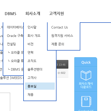
DBMS
회사소개
고객지원
루션 [BSOne]
,이상징후탐지 [Nozomi Networks]
데이터베이스 암호화
인사말
Contact Us
SD]
rust [TXOne]
Oracle 구축, 관리 및 튜닝
회사 개요
원격지원 서비스
tellarCyber Open-XDR]
믹 인증 솔루션 [SSenStone]
컨설팅
비전
제품 문의
루션 [APPSCAN]
┗ 오라클 유지보수
연혁
FireEye]
┗ 오라클 튜닝 컨설팅
조직도
2020.11.13 13:46
INISAFE Nexess]
┗ DBMS 운영 관리 서비스
솔루션밴더
조회 수:602
 [WEEDS BlackBox Suite]
고객사
홍보실
채용