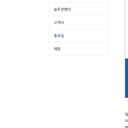
솔루션밴더
고객사
홍보실
채용
정
이
화