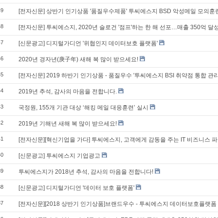
49
[전자신문] 상반기 인기상품 '품질우수제품' 투씨에스지 BSD 악성메일 모의훈
48
[전자신문] 투씨에스지, 2020년 슬로건 '점프'하는 한 해 선포…매출 350억 달
47
[신문광고] 디지털가디언 '위협인지 데이터보호 플랫폼'
46
2020년 경자년(庚子年) 새해 복 많이 받으세요!
45
[전자신문] 2019 하반기 인기상품 - 품질우수 '투씨에스지 BSI 취약점 통합 관
44
2019년 추석, 감사의 마음을 전합니다.
43
국정원, 155개 기관 대상 ‘해킹 메일 대응훈련’ 실시
42
2019년 기해년 새해 복 많이 받으세요!
41
[전자신문][혁신기업을 가다] 투씨에스지, 고객에게 감동을 주는 IT 비즈니스 
40
[신문광고] 투씨에스지 기업광고
39
투씨에스지가 2018년 추석, 감사의 마음을 전합니다!
38
[신문광고] 디지털가디언 '데이터 보호 플랫폼'
37
[전자신문][2018 상반기 인기상품]브랜드우수 - 투씨에스지 데이터보호플랫폼