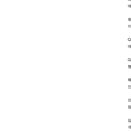
회
이
Q
에
Q
행
특
안
또
등
임
게