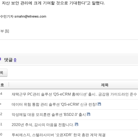
 자산 보안 관리에 크게 기여할 것으로 기대한다”고 말했다.
수민기자 smahn@etnews.com
부 [
1
]
댓글
0
록
번호
제목
54
재택근무 PC관리 솔루션 'QS-eCRM 홈에디션' 출시.. 금감원 가이드라인 준수
»
데이터 위험 통합 관리 솔루션 'QS-eCRM' 신규 런칭!
52
악성메일 대응 모의훈련 솔루션 'BSD2.0' 출시
51
2020년 추석, 감사의 마음을 전합니다.
50
투씨에스지, 스텔라사이버 ‘오픈XDR’ 한국 총판 계약 체결