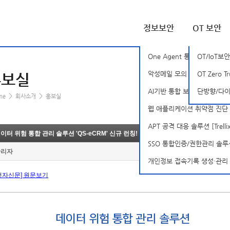
정보보안
OT 보안
One Agent 통합 PC 보안 솔
OT/IoT보안
악성메일 모의 훈련 솔루션 [B
OT Zero T
홍보실
AI기반 통합 보안 분석 플랫폼 [S
단방향/다이나
>
>
me
회사소개
홍보실
웹 애플리케이션 취약점 진단 솔
APT 공격 대응 솔루션 [Trellix-
이터 위험 통합 관리 솔루션 'QS-eCRM' 신규 런칭!
SSO 통합인증/권한관리 솔루션 [
관리자
개인정보 접속기록 생성·관리 솔루션
전자신문] 원문보기