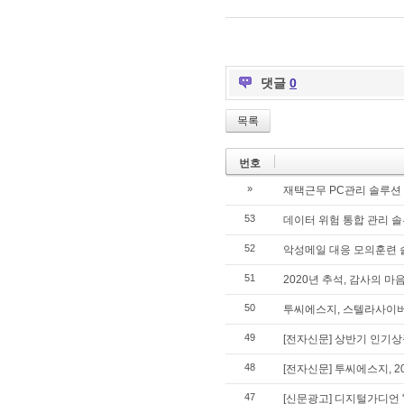
댓글
0
목록
번호
»
재택근무 PC관리 솔루션 '
53
데이터 위험 통합 관리 솔루션
52
악성메일 대응 모의훈련 솔루
51
2020년 추석, 감사의 마
50
투씨에스지, 스텔라사이버 
49
[전자신문] 상반기 인기상
48
[전자신문] 투씨에스지, 2
47
[신문광고] 디지털가디언 