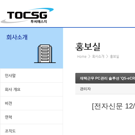
홍보실
>
>
Home
회사소개
홍보실
인사말
재택근무 PC관리 솔루션 'QS-eC
관리자
회사 개요
비전
[전자신문 12
연혁
조직도