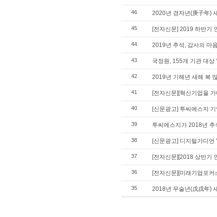
46
2020년 경자년(庚子年) 
45
[전자신문] 2019 하반기
44
2019년 추석, 감사의 마
43
국정원, 155개 기관 대상
42
2019년 기해년 새해 복 
41
[전자신문][혁신기업을 가
40
[신문광고] 투씨에스지 
39
투씨에스지가 2018년 추
38
[신문광고] 디지털가디언 
37
[전자신문][2018 상반
36
[전자신문][미래기업포커스]
35
2018년 무술년(戊戌年) 