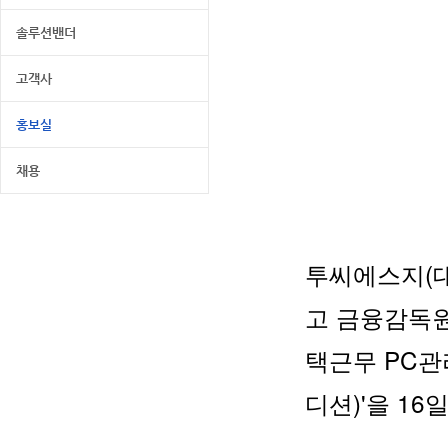
솔루션밴더
고객사
홍보실
채용
투씨에스지(대
고 금융감독원
택근무 PC관리
디션)'을 16