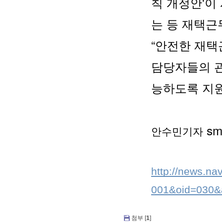
칙 개정안'이
는 등 재택근
“안전한 재택
담당자들의 관
능하도록 지원
 s
안수민기자
http://news.n
001&oid=030&
첨부 [
1
]