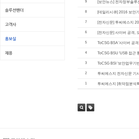
9
[보안뉴스] 전자정부솔루션
솔루션밴더
8
[데일리시큐] 2016 보
7
[전자신문] 투씨에스지 2
고객사
6
[전자신문] 사이버 공격, 모
홍보실
5
ToCSG BSA '사이버 
채용
4
ToCSG BSU 'USB 접
3
ToCSG BSI '보안업무
2
투씨에스지 전자신문 기
1
투씨에스지 [취약점분석특
검색
태그