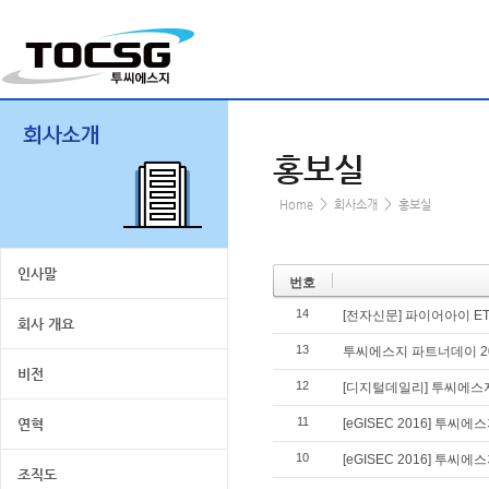
홍보실
>
>
Home
회사소개
홍보실
인사말
번호
14
[전자신문] 파이어아이 E
회사 개요
13
투씨에스지 파트너데이 20
비전
12
[디지털데일리] 투씨에스지
11
연혁
[eGISEC 2016] 투씨에
10
[eGISEC 2016] 투씨
조직도