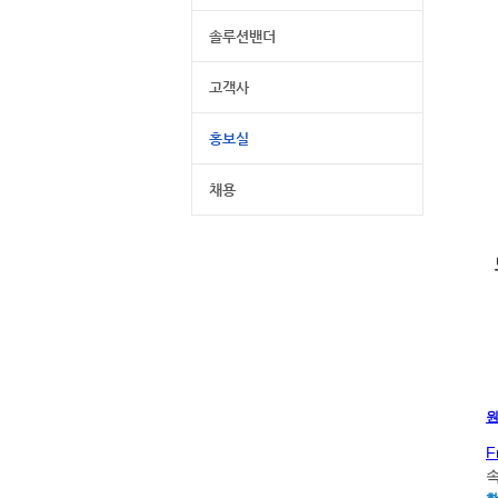
솔루션밴더
고객사
홍보실
채용
F