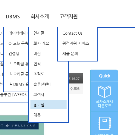
DBMS
회사소개
고객지원
루션 [BSOne]
,이상징후탐지 [Nozomi Networks]
데이터베이스 암호화
인사말
Contact Us
SD]
rust [TXOne]
Oracle 구축, 관리 및 튜닝
회사 개요
원격지원 서비스
tellarCyber Open-XDR]
믹 인증 솔루션 [SSenStone]
컨설팅
비전
제품 문의
루션 [APPSCAN]
┗ 오라클 유지보수
연혁
FireEye]
┗ 오라클 튜닝 컨설팅
조직도
2022.01.25 16:27
INISAFE Nexess]
┗ DBMS 운영 관리 서비스
솔루션밴더
조회 수:508
 [WEEDS BlackBox Suite]
고객사
홍보실
채용