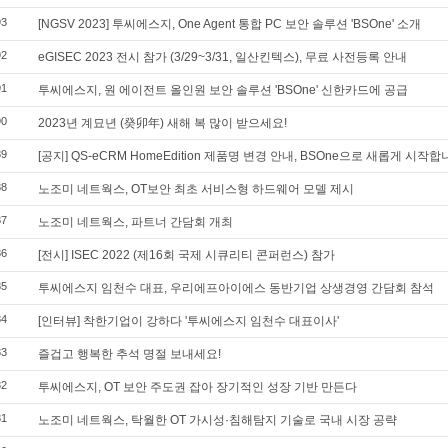
93
[NGSV 2023] 투씨에스지, One Agent 통합 PC 보안 솔루션 'BSOne' 소개
92
eGISEC 2023 전시 참가 (3/29~3/31, 일산킨텍스), 무료 사전등록 안내
91
투씨에스지, 원 에이전트 올인원 보안 솔루션 'BSOne' 신한카드에 공급
90
2023년 계묘년 (癸卯年) 새해 복 많이 받으세요!
89
[공지] QS-eCRM HomeEdition 제품명 변경 안내, BSOne으로 새롭게 시작합
88
노조미 네트웍스, OT보안 최초 서비스형 하드웨어 모델 제시
87
노조미 네트웍스, 파트너 간담회 개최
86
[전시] ISEC 2022 (제16회 국제 시큐리티 콘퍼런스) 참가
85
투씨에스지 임천수 대표, 우리에프아이에스 동반기업 상생경영 간담회 참석
84
[인터뷰] 착한기업이 강하다 '투씨에스지 임천수 대표이사'
83
즐겁고 행복한 추석 명절 보내세요!
82
투씨에스지, OT 보안 주도권 잡아 장기적인 성장 기반 만든다
81
노조미 네트웍스, 탁월한 OT 가시성·침해탐지 기술로 국내 시장 공략