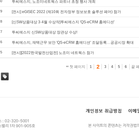
80
투씨에스지, 노조미네트웍스 파트너 초청 행사 개최
79
[전시] eGISEC 2022 (제10회 전자정부 정보보호 솔루션 페어) 참가
78
[신SW상품대상 3·4월 수상작]투씨에스지 'QS-eCRM 홈에디션'
77
투씨에스지 신SW상품대상 장관상 수상!
76
투씨에스지, 재택근무 보안 'QS-eCRM 홈에디션' 조달등록…공공시장 확대
75
[전시][2022한국발전산업전] 노조미 네트웍스 참가
2
첫 페이지
1
3
4
5
6
끝 
태그
개인정보 취급방침
이메