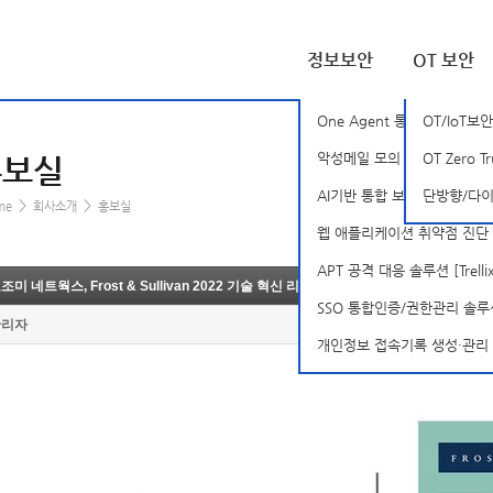
정보보안
OT 보안
One Agent 통합 PC 보안 솔
OT/IoT보안
악성메일 모의 훈련 솔루션 [B
OT Zero T
홍보실
AI기반 통합 보안 분석 플랫폼 [S
단방향/다이나
>
>
me
회사소개
홍보실
웹 애플리케이션 취약점 진단 솔
APT 공격 대응 솔루션 [Trellix-
조미 네트웍스, Frost & Sullivan 2022 기술 혁신 리더상 수상
SSO 통합인증/권한관리 솔루션 [
관리자
개인정보 접속기록 생성·관리 솔루션