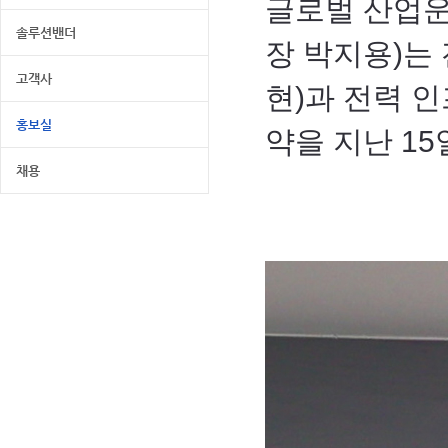
글로벌 산업운
솔루션밴더
장 박지용)는 
고객사
현)과 전력 
홍보실
약을 지난 15
채용