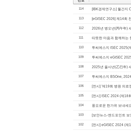
번호
114
[IBK경제연구소] 월간지 
113
[eGISEC 2026] 제1
112
2026년 병오년(丙午年) 
111
따뜻한 마음과 함께하는 
110
투씨에스지 ISEC 202
109
투씨에스지 eGISEC 2
108
2025년 을사년(乙巳年) 
107
투씨에스지 BSOne, 2
106
[전시] '제19회 병원 의
105
[전시] ISEC 2024 (
104
풍요로운 한가위 보내세요
103
[보안뉴스-엔드포인트 보안 특
102
[전시] eGISEC 2024