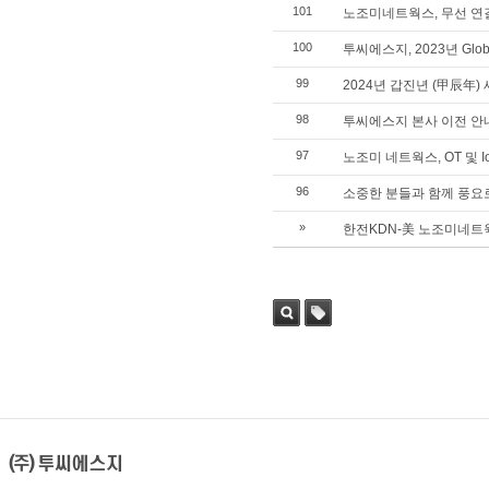
101
노조미네트웍스, 무선 연결 기
100
투씨에스지, 2023년 Global
99
2024년 갑진년 (甲辰年)
98
투씨에스지 본사 이전 안
97
노조미 네트웍스, OT 및 
96
소중한 분들과 함께 풍요
»
한전KDN-美 노조미네트웍
검색
태그