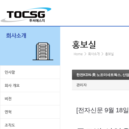
홍보실
>
>
Home
회사소개
홍보실
인사말
한전KDN-美 노조미네트웍스, 산업
관리자
회사 개요
비전
[전자신문 9월 18
연혁
조직도