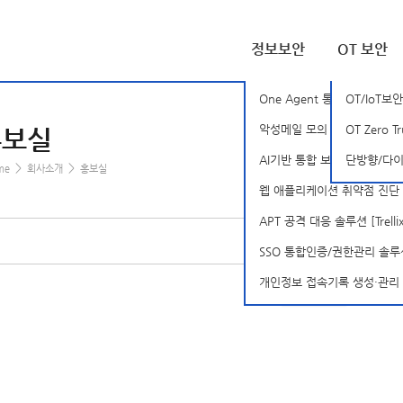
정보보안
OT 보안
One Agent 통합 PC 보안 솔
OT/IoT보안
악성메일 모의 훈련 솔루션 [B
OT Zero T
홍보실
AI기반 통합 보안 분석 플랫폼 [S
단방향/다이나
>
>
me
회사소개
홍보실
웹 애플리케이션 취약점 진단 솔
APT 공격 대응 솔루션 [Trellix-
SSO 통합인증/권한관리 솔루션 [
개인정보 접속기록 생성·관리 솔루션
돌아가기