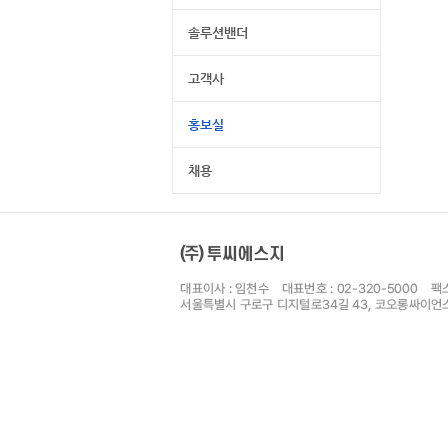
솔루션밴더
고객사
홍보실
채용