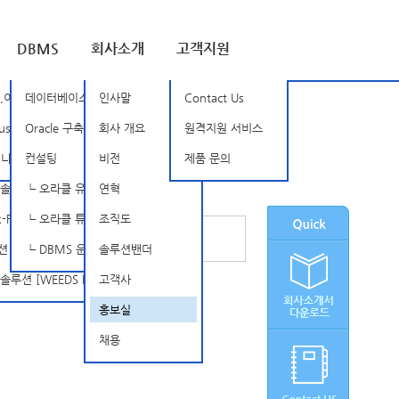
DBMS
회사소개
고객지원
루션 [BSOne]
,이상징후탐지 [Nozomi Networks]
데이터베이스 암호화
인사말
Contact Us
SD]
rust [TXOne]
Oracle 구축, 관리 및 튜닝
회사 개요
원격지원 서비스
tellarCyber Open-XDR]
믹 인증 솔루션 [SSenStone]
컨설팅
비전
제품 문의
루션 [APPSCAN]
┗ 오라클 유지보수
연혁
FireEye]
┗ 오라클 튜닝 컨설팅
조직도
INISAFE Nexess]
┗ DBMS 운영 관리 서비스
솔루션밴더
 [WEEDS BlackBox Suite]
고객사
홍보실
채용