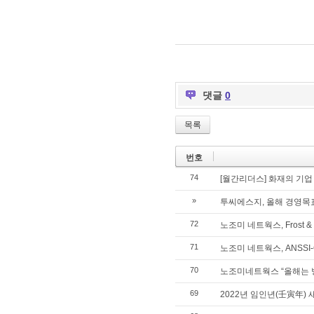
댓글
0
목록
번호
74
[월간리더스] 화재의 기업
»
투씨에스지, 올해 경영목표
72
노조미 네트웍스, Frost &
71
노조미 네트웍스, ANSSI
70
노조미네트웍스 “올해는 
69
2022년 임인년(壬寅年) 