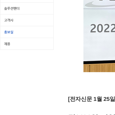
솔루션밴더
고객사
홍보실
채용
[전자신문 1월 25일