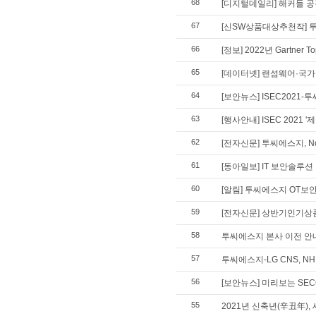
68
[디지털데일리] 해커들 공격
67
[신SW상품대상추천작] 투
66
[정보] 2022년 Gartner
65
[데이터넷] 랜섬웨어·국가기
64
[보안뉴스] ISEC2021
63
[행사안내] ISEC 2021
62
[전자신문] 투씨에스지, N
61
[동아일보] IT 보안솔루
60
[알림] 투씨에스지 OT보
59
[전자신문] 상반기인기상품
58
투씨에스지 본사 이전 안
57
투씨에스지-LG CNS, 
56
[보안뉴스] 미리보는 SECO
55
2021년 신축년(辛丑年),