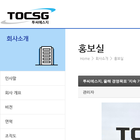
홍보실
>
>
Home
회사소개
홍보실
인사말
투씨에스지, 올해 경영목표 '지속 
관리자
회사 개요
비전
연혁
조직도