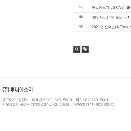
57
투씨에스지-LG CNS, 
56
[보안뉴스] 미리보는 SECO
55
2021년 신축년(辛丑年),
검색
태그