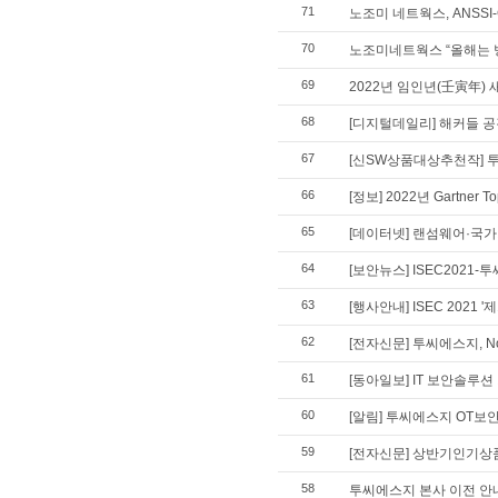
71
노조미 네트웍스, ANSSI
70
노조미네트웍스 “올해는 
69
2022년 임인년(壬寅年) 
68
[디지털데일리] 해커들 공격
67
[신SW상품대상추천작] 투
66
[정보] 2022년 Gartner
65
[데이터넷] 랜섬웨어·국가기
64
[보안뉴스] ISEC2021
63
[행사안내] ISEC 2021
62
[전자신문] 투씨에스지, N
61
[동아일보] IT 보안솔루
60
[알림] 투씨에스지 OT보
59
[전자신문] 상반기인기상품
58
투씨에스지 본사 이전 안