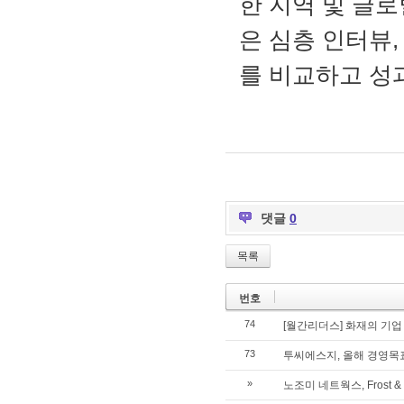
한 지역 및 글
은 심층 인터뷰,
를 비교하고 성
댓글
0
목록
번호
74
[월간리더스] 화재의 기업
73
투씨에스지, 올해 경영목표
»
노조미 네트웍스, Frost &