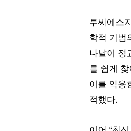
투씨에스지
학적 기법
나날이 정
를 쉽게 찾
이를 악용
적했다.
이어 “최신