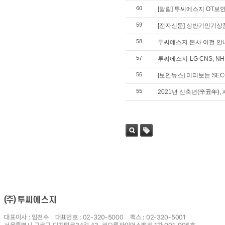
60
[알림] 투씨에스지 OT보
59
[전자신문] 상반기인기상품
58
투씨에스지 본사 이전 안
57
투씨에스지-LG CNS, 
56
[보안뉴스] 미리보는 SECO
55
2021년 신축년(辛丑年),
검색
태그