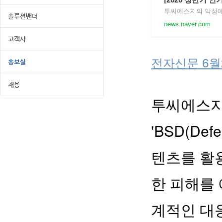
솔루션밴더
news.naver.com
고객사
전자신문 6월
홍보실
채용
투씨에스지
'BSD(Def
텐츠를 활
한 피해를 
계적인 대응