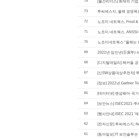
74
[월간리더스] 화재의 기업
73
투씨에스지, 올해 경영목표
72
노조미 네트웍스, Frost &
71
노조미 네트웍스, ANSSI
70
노조미네트웍스 “올해는 
69
2022년 임인년(壬寅年) 
68
[디지털데일리] 해커들 공격
67
[신SW상품대상추천작] 투
66
[정보] 2022년 Gartner
65
[데이터넷] 랜섬웨어·국가기
64
[보안뉴스] ISEC2021
63
[행사안내] ISEC 2021
62
[전자신문] 투씨에스지, N
61
[동아일보] IT 보안솔루