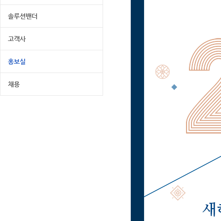
솔루션밴더
고객사
홍보실
채용