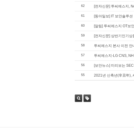
62
[전자신문] 투씨에스지, N
61
[동아일보] IT 보안솔루
60
[알림] 투씨에스지 OT보
59
[전자신문] 상반기인기상품
58
투씨에스지 본사 이전 안
57
투씨에스지-LG CNS, 
56
[보안뉴스] 미리보는 SECO
55
2021년 신축년(辛丑年),
검색
태그