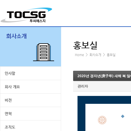
홍보실
>
>
Home
회사소개
홍보실
인사말
2020년 경자년(庚子年) 새해 복 
관리자
회사 개요
비전
연혁
조직도