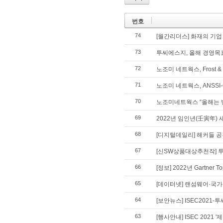
번호
74
[월간리더스] 화재의 기업
73
투씨에스지, 올해 경영목표
72
노조미 네트웍스, Frost &
71
노조미 네트웍스, ANSSI
70
노조미네트웍스 “올해는 
69
2022년 임인년(壬寅年) 
68
[디지털데일리] 해커들 공격
67
[신SW상품대상추천작] 투
66
[정보] 2022년 Gartner
65
[데이터넷] 랜섬웨어·국가기
64
[보안뉴스] ISEC2021
63
[행사안내] ISEC 2021