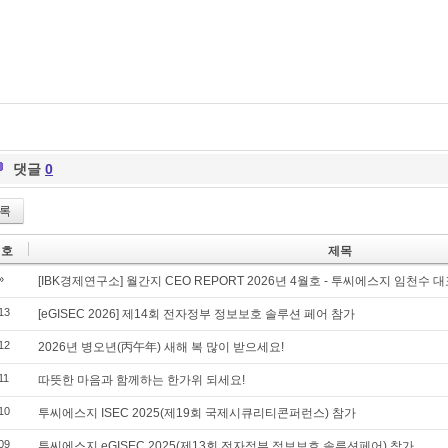
댓글
0
록
번호
제목
»
[IBK경제연구소] 월간지 CEO REPORT 2026년 4월호 - 투씨에스지 임천수 
13
[eGISEC 2026] 제14회 전자정부 정보보호 솔루션 페어 참가
12
2026년 병오년(丙午年) 새해 복 많이 받으세요!
11
따뜻한 마음과 함께하는 한가위 되세요!
10
투씨에스지 ISEC 2025(제19회 국제시큐리티콘퍼런스) 참가
09
투씨에스지 eGISEC 2025(제13회 전자정부 정보보호 솔루션페어) 참가