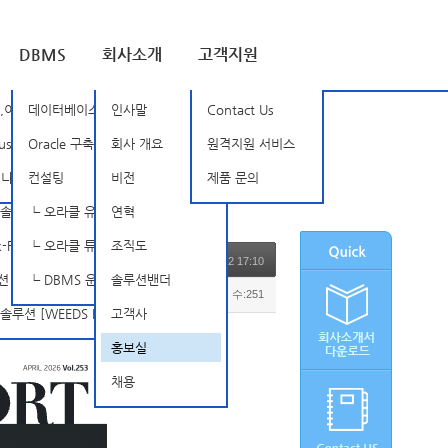
DBMS
회사소개
고객지원
루션 [BSOne]
,이상징후탐지 [Nozomi Networks]
데이터베이스 암호화
인사말
Contact Us
SD]
rust [TXOne]
Oracle 구축, 관리 및 튜닝
회사 개요
원격지원 서비스
tellarCyber Open-XDR]
믹 인증 솔루션 [SSenStone]
컨설팅
비전
제품 문의
루션 [APPSCAN]
┗ 오라클 유지보수
연혁
FireEye]
┗ 오라클 튜닝 컨설팅
조직도
2026.04.02 17:10
INISAFE Nexess]
┗ DBMS 운영 관리 서비스
솔루션밴더
조회 수:251
 [WEEDS BlackBox Suite]
고객사
홍보실
채용