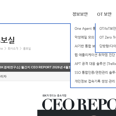
정보보안
OT 보안
One Agent 통합 PC 보안 솔
OT/IoT보안
악성메일 모의 훈련 솔루션 [B
OT Zero T
홍보실
AI기반 통합 보안 분석 플랫폼 [S
단방향/다이나
>
>
me
회사소개
홍보실
웹 애플리케이션 취약점 진단 솔
APT 공격 대응 솔루션 [Trellix-
IBK경제연구소] 월간지 CEO REPORT 2026년 4월호 - 투씨에스지 임천수 대표
SSO 통합인증/권한관리 솔루션 [
관리자
개인정보 접속기록 생성·관리 솔루션