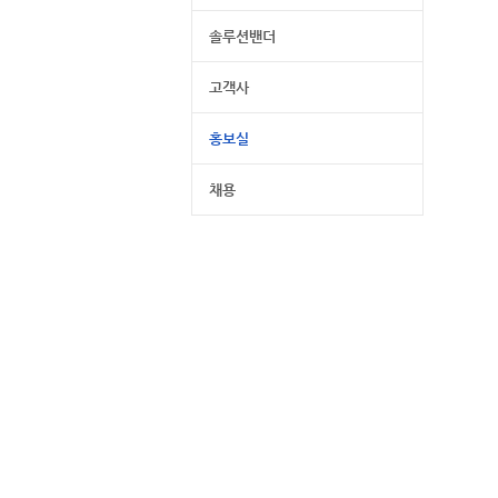
솔루션밴더
고객사
홍보실
채용