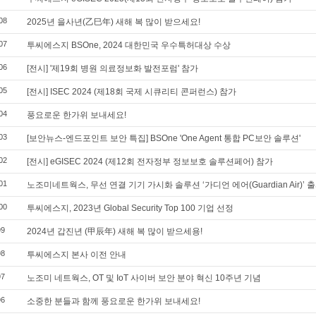
08
2025년 을사년(乙巳年) 새해 복 많이 받으세요!
07
투씨에스지 BSOne, 2024 대한민국 우수특허대상 수상
06
[전시] '제19회 병원 의료정보화 발전포럼' 참가
05
[전시] ISEC 2024 (제18회 국제 시큐리티 콘퍼런스) 참가
04
풍요로운 한가위 보내세요!
03
[보안뉴스-엔드포인트 보안 특집] BSOne 'One Agent 통합 PC보안 솔루션'
02
[전시] eGISEC 2024 (제12회 전자정부 정보보호 솔루션페어) 참가
01
노조미네트웍스, 무선 연결 기기 가시화 솔루션 ‘가디언 에어(Guardian Air)’ 
00
투씨에스지, 2023년 Global Security Top 100 기업 선정
99
2024년 갑진년 (甲辰年) 새해 복 많이 받으세용!
98
투씨에스지 본사 이전 안내
97
노조미 네트웍스, OT 및 IoT 사이버 보안 분야 혁신 10주년 기념
96
소중한 분들과 함께 풍요로운 한가위 보내세요!