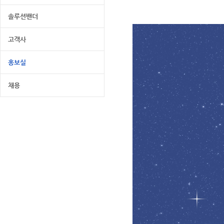
솔루션밴더
고객사
홍보실
채용