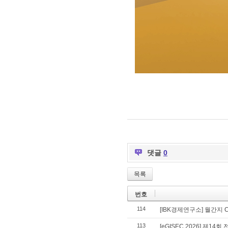
댓글
0
목록
번호
114
[IBK경제연구소] 월간지 
113
[eGISEC 2026] 제1