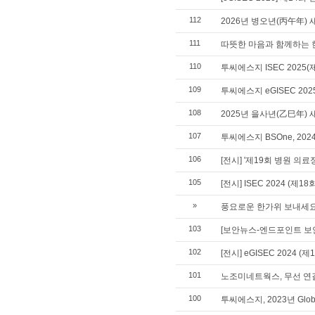
112
2026년 병오년(丙午年) 
111
따뜻한 마음과 함께하는 
110
투씨에스지 ISEC 202
109
투씨에스지 eGISEC 2
108
2025년 을사년(乙巳年) 
107
투씨에스지 BSOne, 2
106
[전시] '제19회 병원 의
105
[전시] ISEC 2024 (
»
풍요로운 한가위 보내세요
103
[보안뉴스-엔드포인트 보안 특
102
[전시] eGISEC 2024
101
노조미네트웍스, 무선 연결 기
100
투씨에스지, 2023년 Global