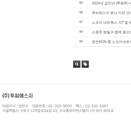
99
2024년 갑진년 (甲辰年)
98
투씨에스지 본사 이전 안
97
노조미 네트웍스, OT 및 
96
소중한 분들과 함께 풍요
95
한전KDN-美 노조미네트웍
검색
태그