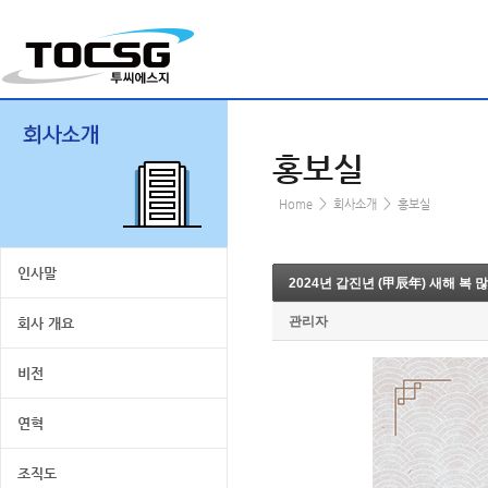
홍보실
>
>
Home
회사소개
홍보실
인사말
2024년 갑진년 (甲辰年) 새해 복 
관리자
회사 개요
비전
연혁
조직도