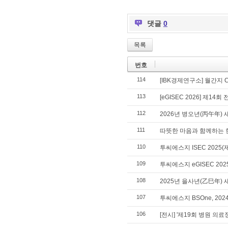
댓글
0
목록
번호
114
[IBK경제연구소] 월간지 
113
[eGISEC 2026] 제1
112
2026년 병오년(丙午年) 
111
따뜻한 마음과 함께하는 
110
투씨에스지 ISEC 202
109
투씨에스지 eGISEC 2
108
2025년 을사년(乙巳年) 
107
투씨에스지 BSOne, 2
106
[전시] '제19회 병원 의