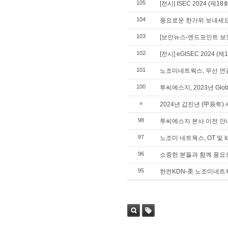
105
[전시] ISEC 2024 (
104
풍요로운 한가위 보내세요
103
[보안뉴스-엔드포인트 보안 특
102
[전시] eGISEC 2024
101
노조미네트웍스, 무선 연결 기
100
투씨에스지, 2023년 Global
»
2024년 갑진년 (甲辰年)
98
투씨에스지 본사 이전 안
97
노조미 네트웍스, OT 및 
96
소중한 분들과 함께 풍요
95
한전KDN-美 노조미네트웍
검색
태그