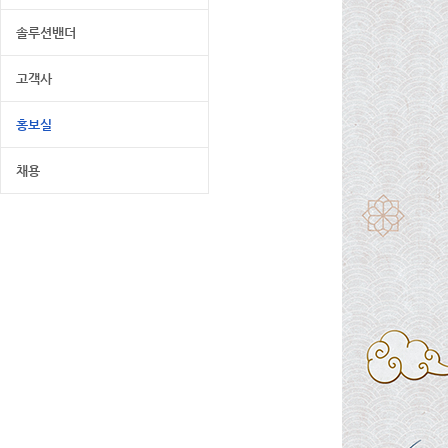
솔루션밴더
고객사
홍보실
채용