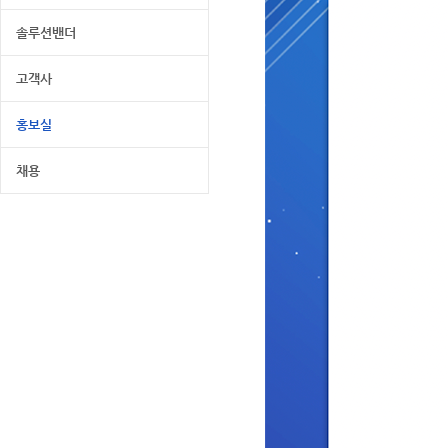
솔루션밴더
고객사
홍보실
채용