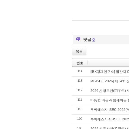
댓글
0
목록
번호
114
[IBK경제연구소] 월간지 
113
[eGISEC 2026] 제1
112
2026년 병오년(丙午年) 
111
따뜻한 마음과 함께하는 
110
투씨에스지 ISEC 202
109
투씨에스지 eGISEC 2
108
2025년 을사년(乙巳年) 