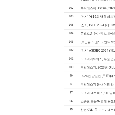
107
투씨에스지 BSOne, 2
106
[전시] '제19회 병원 의
105
[전시] ISEC 2024 (
104
풍요로운 한가위 보내세요
103
[보안뉴스-엔드포인트 보안 특
102
[전시] eGISEC 2024
101
노조미네트웍스, 무선 연결 기
100
투씨에스지, 2023년 Global
99
2024년 갑진년 (甲辰年)
»
투씨에스지 본사 이전 안
97
노조미 네트웍스, OT 및 
96
소중한 분들과 함께 풍요
95
한전KDN-美 노조미네트웍