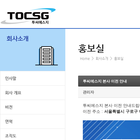
홍보실
>
>
Home
회사소개
홍보실
인사말
투씨에스지 본사 이전 안내
관리자
회사 개요
투씨에스지 본사 이전 안내드립
비전
이전 주소 :
서울특별시 구로구 디
연혁
조직도