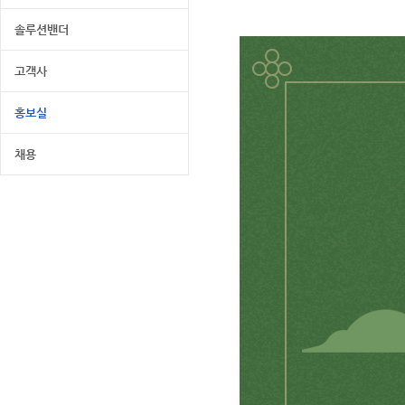
솔루션밴더
고객사
홍보실
채용