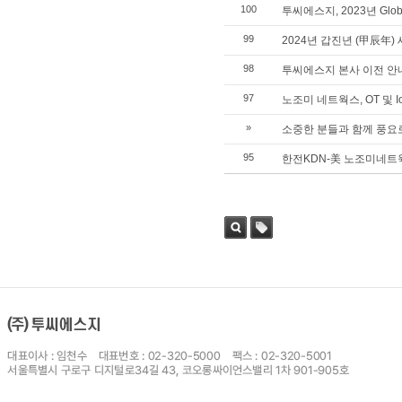
100
투씨에스지, 2023년 Global
99
2024년 갑진년 (甲辰年)
98
투씨에스지 본사 이전 안
97
노조미 네트웍스, OT 및 
»
소중한 분들과 함께 풍요
95
한전KDN-美 노조미네트웍
검색
태그