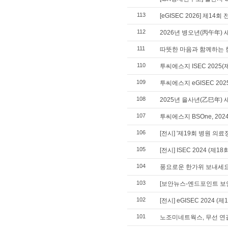
113
[eGISEC 2026] 제1
112
2026년 병오년(丙午年) 
111
따뜻한 마음과 함께하는 
110
투씨에스지 ISEC 202
109
투씨에스지 eGISEC 2
108
2025년 을사년(乙巳年) 
107
투씨에스지 BSOne, 2
106
[전시] '제19회 병원 의
105
[전시] ISEC 2024 (
104
풍요로운 한가위 보내세요
103
[보안뉴스-엔드포인트 보안 특
102
[전시] eGISEC 2024
101
노조미네트웍스, 무선 연결 기