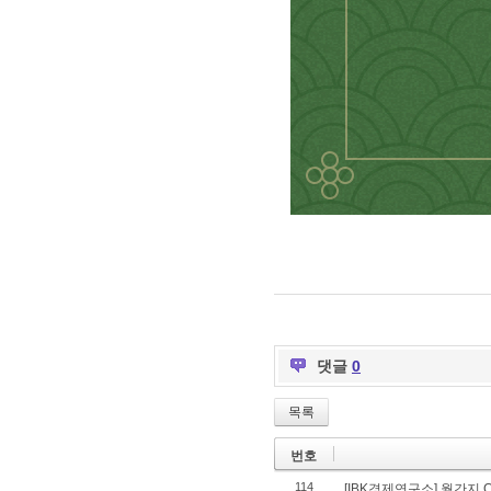
댓글
0
목록
번호
114
[IBK경제연구소] 월간지 