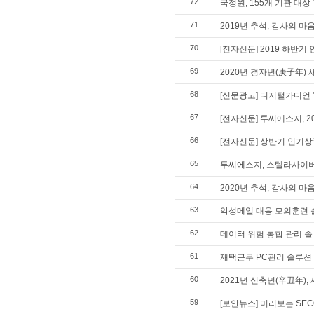
72
국정원, 155개 기관 대상
71
2019년 추석, 감사의 마
70
[전자신문] 2019 하반기
69
2020년 경자년(庚子年) 
68
[신문광고] 디지털가디언 
67
[전자신문] 투씨에스지, 2
66
[전자신문] 상반기 인기상
65
투씨에스지, 스텔라사이버 
64
2020년 추석, 감사의 마
63
악성메일 대응 모의훈련 솔루
62
데이터 위험 통합 관리 솔루션
61
재택근무 PC관리 솔루션 '
60
2021년 신축년(辛丑年),
59
[보안뉴스] 미리보는 SECO