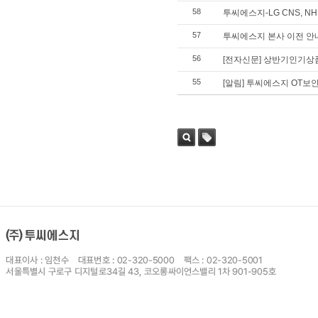
58
투씨에스지-LG CNS, 
57
투씨에스지 본사 이전 안
56
[전자신문] 상반기인기상품
55
[알림] 투씨에스지 OT보
검색
태그