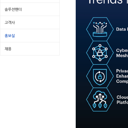
솔루션밴더
고객사
홍보실
채용