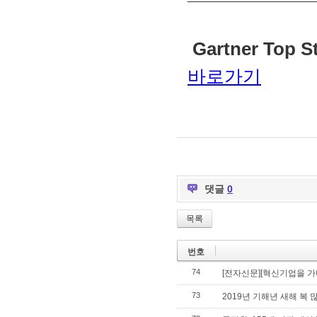
 Gartner Top S
바로가기
댓글
0
목록
번호
74
[전자신문][혁신기업을 가
73
2019년 기해년 새해 복 