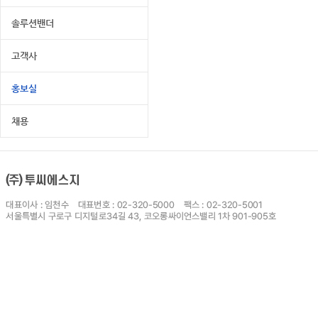
솔루션밴더
고객사
홍보실
채용