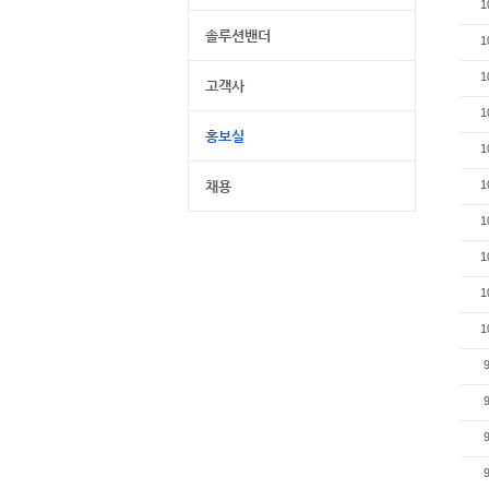
1
솔루션밴더
1
1
고객사
1
홍보실
1
채용
1
1
1
1
1