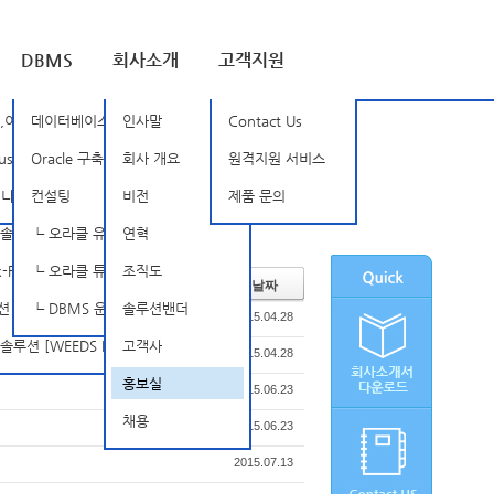
DBMS
회사소개
고객지원
루션 [BSOne]
,이상징후탐지 [Nozomi Networks]
데이터베이스 암호화
인사말
Contact Us
SD]
rust [TXOne]
Oracle 구축, 관리 및 튜닝
회사 개요
원격지원 서비스
tellarCyber Open-XDR]
믹 인증 솔루션 [SSenStone]
컨설팅
비전
제품 문의
루션 [APPSCAN]
┗ 오라클 유지보수
연혁
FireEye]
┗ 오라클 튜닝 컨설팅
조직도
날짜
INISAFE Nexess]
┗ DBMS 운영 관리 서비스
솔루션밴더
2015.04.28
 [WEEDS BlackBox Suite]
고객사
2015.04.28
홍보실
2015.06.23
채용
2015.06.23
2015.07.13