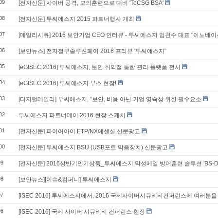
09
[전자신문] 사이버 공격, 모의훈련으로 대비 'ToCSG BSA'
08
[전자신문] 투씨에스지 2015 파트너행사 개최
07
[데일리시큐] 2016 보안기업 CEO 인터뷰 - 투씨에스지 임천수 대표 "이노베
06
[보안뉴스] 전자정부솔루션페어 2016 프리뷰 '투씨에스지'
05
[eGISEC 2016] 투씨에스지, 보안 취약점 통합 관리 플랫폼 전시
04
[eGISEC 2016] 투씨에스지 부스 현장!
03
[디지털데일리] 투씨에스지, “보안, 비용 아닌 기업 영속성 위한 필수요소
02
투씨에스지 파트너데이 2016 현장 스케치
01
[전자신문] 파이어아이 ETP/NX에센셜 신문광고
00
[전자신문] 투씨에스지 BSU (USB포트 막음장치) 신문광고
99
[전자신문] 2016상반기인기상품_투씨에스지 악성메일 방어훈련 솔루션 'BS-Defens
98
[보안뉴스][이슈&컴퍼니] 투씨에스지
97
[ISEC 2016] 투씨에스지에서, 2016 국제사이버시큐리티컨퍼런스에 여러분
96
[ISEC 2016] 국제 사이버 시큐리티 컨퍼런스 현장