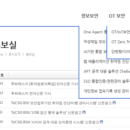
정보보안
OT 보안
One Agent 통합 PC 보안 솔
OT/IoT보안
악성메일 모의 훈련 솔루션 [B
OT Zero T
홍보실
AI기반 통합 보안 분석 플랫폼 [S
단방향/다이나
>
>
me
회사소개
홍보실
웹 애플리케이션 취약점 진단 솔
APT 공격 대응 솔루션 [Trellix-
번호
제목
SSO 통합인증/권한관리 솔루션 [
14
투씨에스지 [취약점분석특집] 전자신문 기사
개인정보 접속기록 생성·관리 솔루션
13
투씨에스지 전자신문 기사
12
ToCSG BSI '보안업무기반 취약점 진단/이행 관리시스템' 신문광고
11
ToCSG BSU 'USB 접근 통제 솔루션' 신문광고
10
ToCSG BSA '사이버 공격 대응 모의훈련 시스템' 신문광고