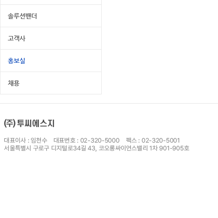
솔루션밴더
고객사
홍보실
채용