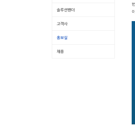
번
솔루션밴더
고객사
홍보실
채용