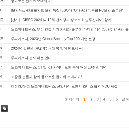
04
풍요로운 한가위 보내세요!
»
[보안뉴스-엔드포인트 보안 특집] BSOne 'One Agent 통합 PC보안 솔루션'
02
[전시] eGISEC 2024 (제12회 전자정부 정보보호 솔루션페어) 참가
01
노조미네트웍스, 무선 연결 기기 가시화 솔루션 ‘가디언 에어(Guardian Air)’ 
00
투씨에스지, 2023년 Global Security Top 100 기업 선정
99
2024년 갑진년 (甲辰年) 새해 복 많이 받으세용!
98
투씨에스지 본사 이전 안내
97
노조미 네트웍스, OT 및 IoT 사이버 보안 분야 혁신 10주년 기념
96
소중한 분들과 함께 풍요로운 한가위 보내세요!
95
한전KDN-美 노조미네트웍스, 산업제어 보안 비즈니스 협력 MOU 체결
1
첫 페이지
2
3
4
5
6
끝 
태그