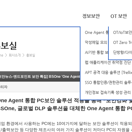
정보보안
OT 보안
One Agent 통합 PC 보안 솔
OT/IoT보안
악성메일 모의 훈련 솔루션 [B
OT Zero T
홍보실
AI기반 통합 보안 분석 플랫폼 [S
단방향/다이나
>
>
me
회사소개
홍보실
웹 애플리케이션 취약점 진단 솔
APT 공격 대응 솔루션 [Trellix-
보안뉴스-엔드포인트 보안 특집] BSOne 'One Agent 통합 PC보안 솔루션'
SSO 통합인증/권한관리 솔루션 [
관리자
개인정보 접속기록 생성·관리 솔루션
One Agent 통합 PC보안 솔루션 적용을 통해 “보안강화
BSOne, 글로벌 DLP 솔루션을 대체한 One Agent 통합
기업 환경에서 사용하는 PC에는 10여가지에 달하는 보안 솔루션이 적용되어
호/출력보안 등 다양한 제조사의 여러 가지 솔루션이 저마다 PC의 자원을