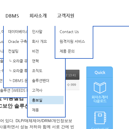
DBMS
회사소개
고객지원
루션 [BSOne]
,이상징후탐지 [Nozomi Networks]
데이터베이스 암호화
인사말
Contact Us
SD]
rust [TXOne]
Oracle 구축, 관리 및 튜닝
회사 개요
원격지원 서비스
tellarCyber Open-XDR]
믹 인증 솔루션 [SSenStone]
컨설팅
비전
제품 문의
루션 [APPSCAN]
┗ 오라클 유지보수
연혁
FireEye]
┗ 오라클 튜닝 컨설팅
조직도
2024.05.02 13:41
INISAFE Nexess]
┗ DBMS 운영 관리 서비스
솔루션밴더
조회 수:999
 [WEEDS BlackBox Suite]
고객사
 및 비용절감” 실현
홍보실
 PC보안 솔루션
채용
 있다. DLP/매체제어/DRM/개인정보보
 사용하면서 성능 저하와 함께 서로 간에 빈