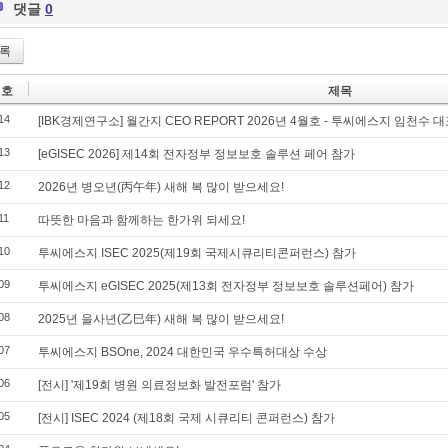
댓글
0
록
번호
제목
14
[IBK경제연구소] 월간지 CEO REPORT 2026년 4월호 - 투씨에스지 임천수 
13
[eGISEC 2026] 제14회 전자정부 정보보호 솔루션 페어 참가
12
2026년 병오년(丙午年) 새해 복 많이 받으세요!
11
따뜻한 마음과 함께하는 한가위 되세요!
10
투씨에스지 ISEC 2025(제19회 국제시큐리티콘퍼런스) 참가
09
투씨에스지 eGISEC 2025(제13회 전자정부 정보보호 솔루션페어) 참가
08
2025년 을사년(乙巳年) 새해 복 많이 받으세요!
07
투씨에스지 BSOne, 2024 대한민국 우수특허대상 수상
06
[전시] '제19회 병원 의료정보화 발전포럼' 참가
05
[전시] ISEC 2024 (제18회 국제 시큐리티 콘퍼런스) 참가