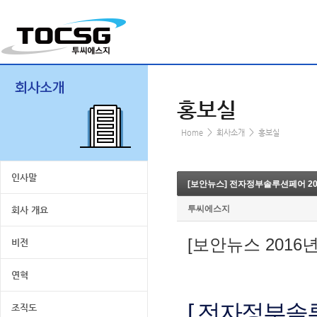
홍보실
>
>
Home
회사소개
홍보실
인사말
[보안뉴스] 전자정부솔루션페어 20
투씨에스지
회사 개요
[보안뉴스 2016년
비전
연혁
[ 전자정부솔루
조직도