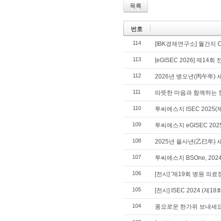
목록
번호
114
[IBK경제연구소] 월간지 
113
[eGISEC 2026] 제1
112
2026년 병오년(丙午年) 
111
따뜻한 마음과 함께하는 
110
투씨에스지 ISEC 202
109
투씨에스지 eGISEC 2
108
2025년 을사년(乙巳年) 
107
투씨에스지 BSOne, 2
106
[전시] '제19회 병원 의
105
[전시] ISEC 2024 (
104
풍요로운 한가위 보내세요