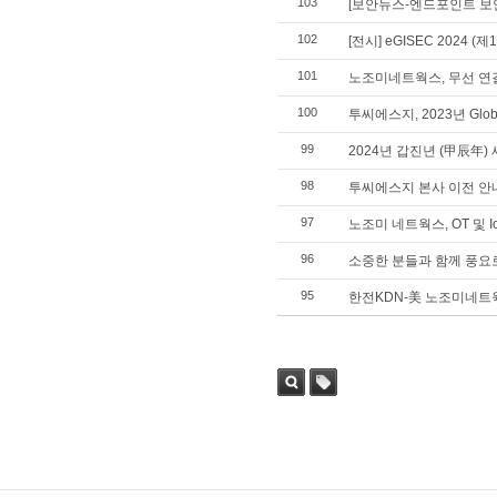
103
[보안뉴스-엔드포인트 보안 특
102
[전시] eGISEC 2024
101
노조미네트웍스, 무선 연결 기
100
투씨에스지, 2023년 Global
99
2024년 갑진년 (甲辰年)
98
투씨에스지 본사 이전 안
97
노조미 네트웍스, OT 및 
96
소중한 분들과 함께 풍요
95
한전KDN-美 노조미네트웍
검색
태그